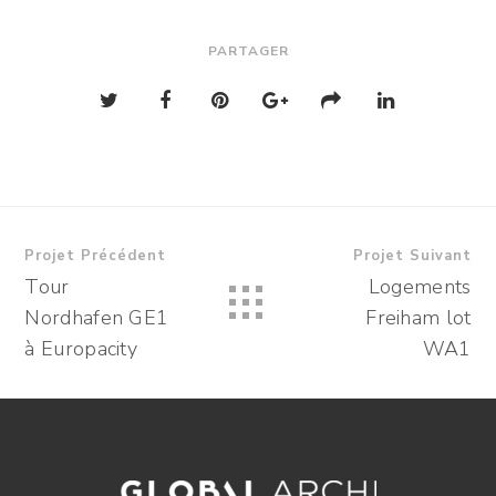
PARTAGER
Projet Précédent
Projet Suivant
Tour
Logements
Nordhafen GE1
Freiham lot
à Europacity
WA1