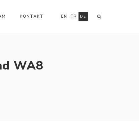
AM
KONTAKT
EN
FR
DE
und WA8