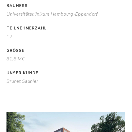
BAUHERR
Universitätsklinikum Hambourg-Eppendorf
TEILNEHMERZAHL
12
GRÖSSE
81,8 M€
UNSER KUNDE
Brunet Saunier